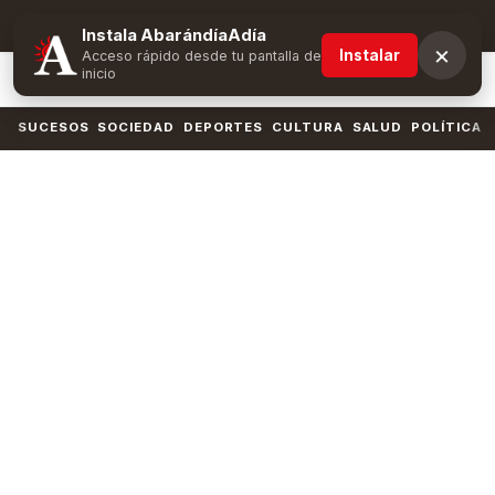
Suscríbete y obtén ventajas exclusivas
Instala AbarándíaAdía
×
Instalar
Acceso rápido desde tu pantalla de
inicio
SUCESOS
SOCIEDAD
DEPORTES
CULTURA
SALUD
POLÍTICA