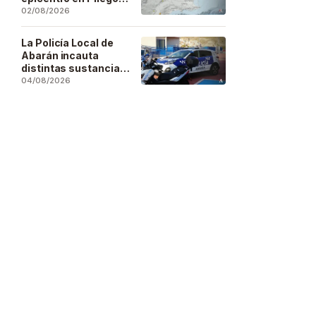
se deja sentir en
02/08/2026
buena parte de la
región
La Policía Local de
Abarán incauta
distintas sustancias
estupefacientes en
04/08/2026
inspecciones a
locales públicos del
municipio