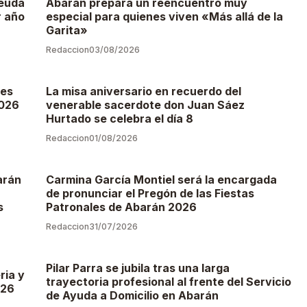
deuda
Abarán prepara un reencuentro muy
r año
especial para quienes viven «Más allá de la
Garita»
Redaccion
03/08/2026
ces
La misa aniversario en recuerdo del
2026
venerable sacerdote don Juan Sáez
Hurtado se celebra el día 8
Redaccion
01/08/2026
arán
Carmina García Montiel será la encargada
de pronunciar el Pregón de las Fiestas
s
Patronales de Abarán 2026
Redaccion
31/07/2026
Pilar Parra se jubila tras una larga
ria y
trayectoria profesional al frente del Servicio
026
de Ayuda a Domicilio en Abarán