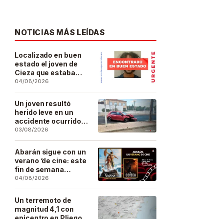
NOTICIAS MÁS LEÍDAS
Localizado en buen
estado el joven de
Cieza que estaba
desaparecido desde
04/08/2026
el pasado 29 de julio
Un joven resultó
herido leve en un
accidente ocurrido
este lunes en la
03/08/2026
barriada de San José
Artesano
Abarán sigue con un
verano ‘de cine: este
fin de semana
Vaiana… y después,
04/08/2026
La Odisea
Un terremoto de
magnitud 4,1 con
epicentro en Pliego