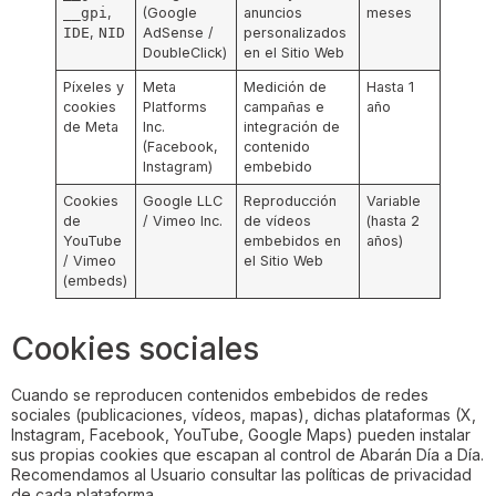
__gpi
,
(Google
anuncios
meses
IDE
,
NID
AdSense /
personalizados
DoubleClick)
en el Sitio Web
Píxeles y
Meta
Medición de
Hasta 1
cookies
Platforms
campañas e
año
de Meta
Inc.
integración de
(Facebook,
contenido
Instagram)
embebido
Cookies
Google LLC
Reproducción
Variable
de
/ Vimeo Inc.
de vídeos
(hasta 2
YouTube
embebidos en
años)
/ Vimeo
el Sitio Web
(embeds)
Cookies sociales
Cuando se reproducen contenidos embebidos de redes
sociales (publicaciones, vídeos, mapas), dichas plataformas (X,
Instagram, Facebook, YouTube, Google Maps) pueden instalar
sus propias cookies que escapan al control de Abarán Día a Día.
Recomendamos al Usuario consultar las políticas de privacidad
de cada plataforma.