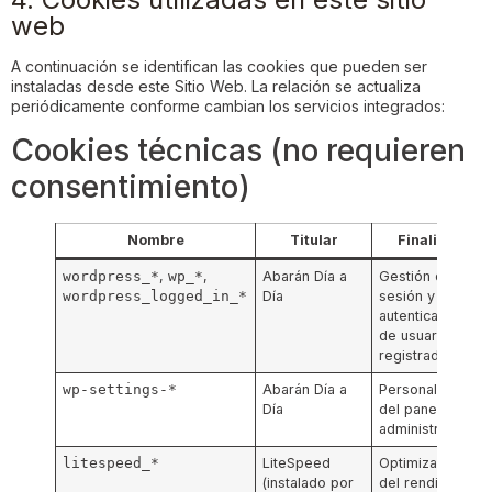
web
A continuación se identifican las cookies que pueden ser
instaladas desde este Sitio Web. La relación se actualiza
periódicamente conforme cambian los servicios integrados:
Cookies técnicas (no requieren
consentimiento)
Nombre
Titular
Finalidad
wordpress_*
,
wp_*
,
Abarán Día a
Gestión de
wordpress_logged_in_*
Día
sesión y
autenticación
de usuarios
registrados
wp-settings-*
Abarán Día a
Personalización
Día
del panel de
administración
litespeed_*
LiteSpeed
Optimización
(instalado por
del rendimiento