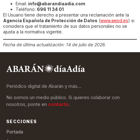
Email:
info@abarandiaadia.com
Teléfono:
696 11 34 01
El Usuario tiene derecho a presentar una reclamación ante la
Agencia Española de Protección de Datos
(
www.aepd.es
) si
considera que el tratamiento de sus datos personales no se
ajusta a la normativa vigente.
Fecha de última actualización: 14 de julio de 2026.
Periódico digital de Abarán y más…
No somos un medio público. Si quieres colaborar con
nosotros, ponte en
contacto
.
SECCIONES
Portada