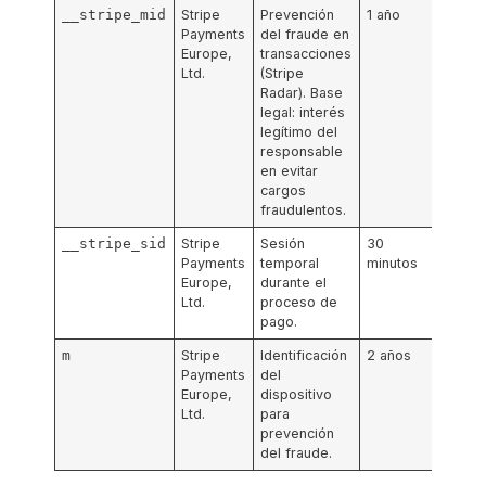
__stripe_mid
Stripe
Prevención
1 año
Payments
del fraude en
Europe,
transacciones
Ltd.
(Stripe
Radar). Base
legal: interés
legítimo del
responsable
en evitar
cargos
fraudulentos.
__stripe_sid
Stripe
Sesión
30
Payments
temporal
minutos
Europe,
durante el
Ltd.
proceso de
pago.
m
Stripe
Identificación
2 años
Payments
del
Europe,
dispositivo
Ltd.
para
prevención
del fraude.