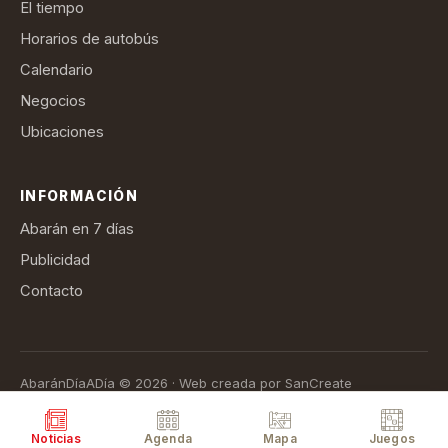
El tiempo
Horarios de autobús
Calendario
Negocios
Ubicaciones
INFORMACIÓN
Abarán en 7 días
Publicidad
Contacto
AbaránDíaADía © 2026 · Web creada por SanCreate
Aviso legal
Política de privacidad
Política de cookies
Términos de suscripción
Noticias
Agenda
Mapa
Juegos