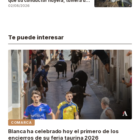
que su conductor huyera, tuviera un
accidente y la abandonara
02/08/2026
Te puede interesar
COMARCA
Blanca ha celebrado hoy el primero de los
encierros de su feria taurina 2026