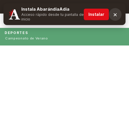
Suscríbete y obtén ventajas exclusivas
Instala AbarándíaAdía
×
Instalar
Acceso rápido desde tu pantalla de
inicio
DEPORTES
Campeonato de Verano