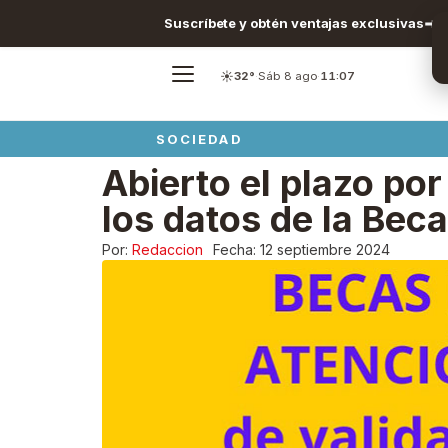
Suscríbete y obtén ventajas exclusivas
☀️
32°
·
Sáb 8 ago
·
11:07
SOCIEDAD
Abierto el plazo por
los datos de la Bec
Por:
Redaccion
Fecha:
12 septiembre 2024