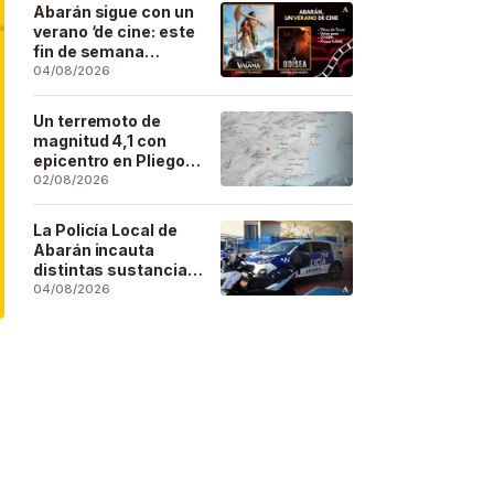
Artesano
Abarán sigue con un
verano ‘de cine: este
fin de semana
Vaiana… y después,
04/08/2026
La Odisea
Un terremoto de
magnitud 4,1 con
epicentro en Pliego
se deja sentir en
02/08/2026
buena parte de la
región
La Policía Local de
Abarán incauta
distintas sustancias
estupefacientes en
04/08/2026
inspecciones a
locales públicos del
municipio