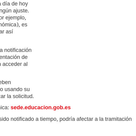
a día de hoy
ngún ajuste.
or ejemplo,
onómica), es
ar así
a notificación
sentación de
n acceder al
deben
rio usando su
r la solicitud.
nica:
sede.educacion.gob.es
do notificado a tiempo, podría afectar a la tramitación