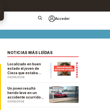
Acceder
NOTICIAS MÁS LEÍDAS
Localizado en buen
estado el joven de
Cieza que estaba
desaparecido desde
04/08/2026
el pasado 29 de julio
Un joven resultó
herido leve en un
accidente ocurrido
este lunes en la
03/08/2026
barriada de San José