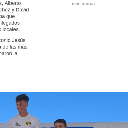
, Alberto
PUBLICIDAD
chez y David
ba que
 llegados
 locales.
tonio Jesús
a de las más
maron la