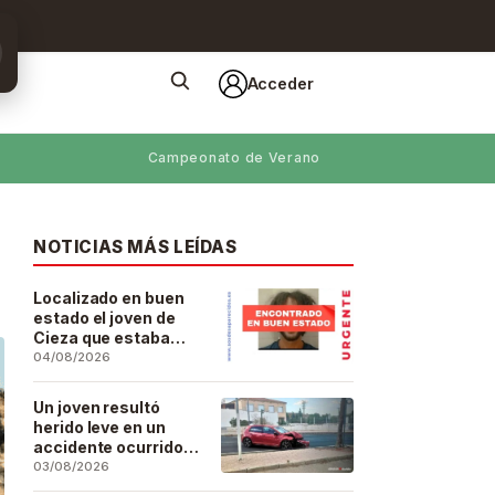
Acceder
Campeonato de Verano
NOTICIAS MÁS LEÍDAS
Localizado en buen
estado el joven de
Cieza que estaba
desaparecido desde
04/08/2026
el pasado 29 de julio
Un joven resultó
herido leve en un
accidente ocurrido
este lunes en la
03/08/2026
barriada de San José