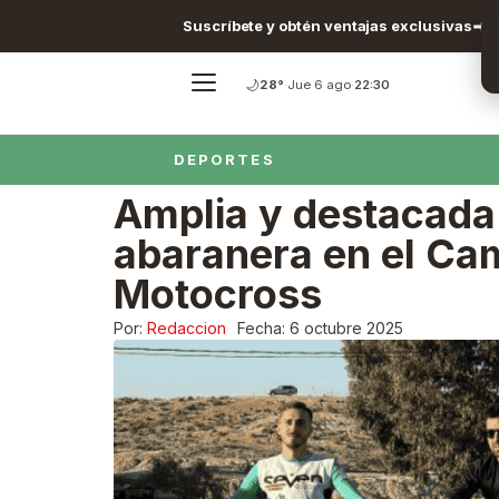
Suscríbete y obtén ventajas exclusivas
🌙
28°
·
Jue 6 ago
·
22:30
DEPORTES
Amplia y destacada
abaranera en el Ca
Motocross
Por:
Redaccion
Fecha:
6 octubre 2025