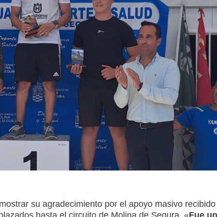
on mostrar su agradecimiento por el apoyo masivo recibido
plazados hasta el circuito de Molina de Segura. «
F
ue u