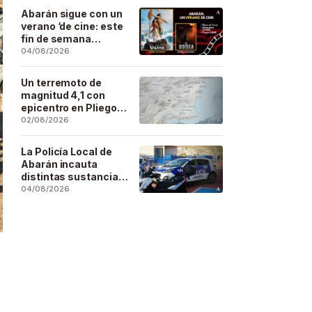
Artesano
Abarán sigue con un
verano ‘de cine: este
fin de semana
Vaiana… y después,
04/08/2026
La Odisea
Un terremoto de
magnitud 4,1 con
epicentro en Pliego
se deja sentir en
02/08/2026
buena parte de la
región
La Policía Local de
Abarán incauta
distintas sustancias
estupefacientes en
04/08/2026
inspecciones a
locales públicos del
municipio