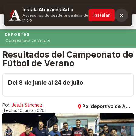
Suscríbete y obtén ventajas exclusivas
Instala AbarándíaAdía
×
Instalar
Acceso rápido desde tu pantalla de
inicio
DEPORTES
Campeonato de Verano
Resultados del Campeonato de
Fútbol de Verano
Del 8 de junio al 24 de julio
Por:
Jesús Sánchez
Polideportivo de Abarán
Fecha:
10 junio 2026