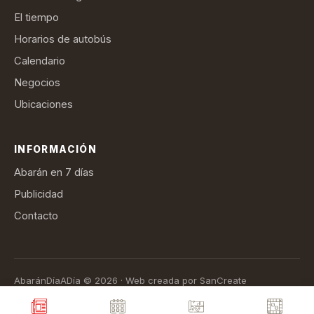
El tiempo
Horarios de autobús
Calendario
Negocios
Ubicaciones
INFORMACIÓN
Abarán en 7 días
Publicidad
Contacto
AbaránDíaADía © 2026 · Web creada por SanCreate
Aviso legal
Política de privacidad
Política de cookies
Términos de suscripción