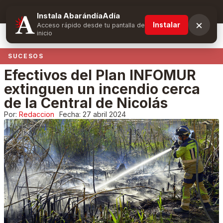
Suscríbete y obtén ventajas exclusivas
Instala AbarándíaAdía
×
Instalar
Acceso rápido desde tu pantalla de
inicio
SUCESOS
Efectivos del Plan INFOMUR
extinguen un incendio cerca
de la Central de Nicolás
Por:
Redaccion
Fecha:
27 abril 2024