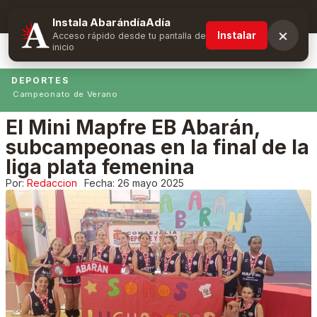
Suscríbete y obtén ventajas exclusivas
Instala AbarándíaAdía
×
Instalar
Acceso rápido desde tu pantalla de
inicio
DEPORTES
Campeonato de Verano
El Mini Mapfre EB Abarán,
subcampeonas en la final de la
liga plata femenina
Por:
Redaccion
Fecha:
26 mayo 2025