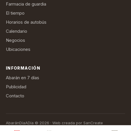
Farmacia de guardia
El tiempo
Horarios de autobús
Calendario
Negocios
Ubicaciones
INFORMACIÓN
Abarán en 7 días
Publicidad
Contacto
AbaránDíaADía © 2026 · Web creada por SanCreate
Aviso legal
Política de privacidad
Política de cookies