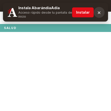
Suscríbete y obtén ventajas exclusivas
Instala AbarándíaAdía
×
Instalar
Acceso rápido desde tu pantalla de
inicio
SALUD