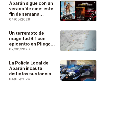
Artesano
Abarán sigue con un
verano ‘de cine: este
fin de semana
Vaiana… y después,
04/08/2026
La Odisea
Un terremoto de
magnitud 4,1 con
epicentro en Pliego
se deja sentir en
02/08/2026
buena parte de la
región
La Policía Local de
Abarán incauta
distintas sustancias
estupefacientes en
04/08/2026
inspecciones a
locales públicos del
municipio