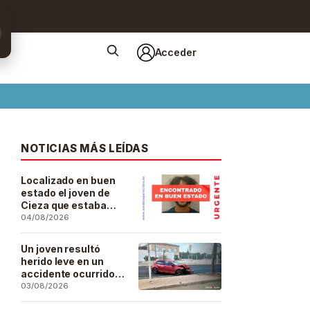
Acceder
NOTICIAS MÁS LEÍDAS
Localizado en buen
estado el joven de
Cieza que estaba
desaparecido desde
04/08/2026
el pasado 29 de julio
Un joven resultó
herido leve en un
accidente ocurrido
este lunes en la
03/08/2026
barriada de San José