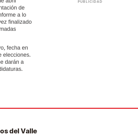
e abril
PUBLICIDAD
ntación de
nforme a lo
ez finalizado
lamadas
yo, fecha en
e elecciones.
se darán a
didaturas.
os del Valle