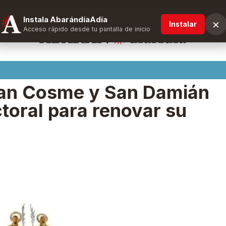
Instala AbarándíaAdía
×
Instalar
Acceso rápido desde tu pantalla de inicio
an Cosme y San Damián
ctoral para renovar su