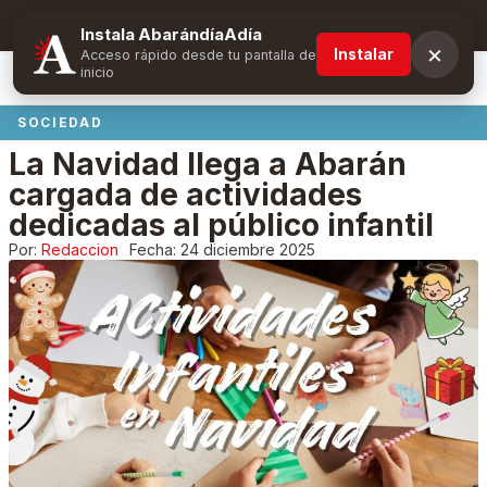
Suscríbete y obtén ventajas exclusivas
Instala AbarándíaAdía
×
Instalar
Acceso rápido desde tu pantalla de
inicio
SOCIEDAD
La Navidad llega a Abarán
cargada de actividades
dedicadas al público infantil
Por:
Redaccion
Fecha:
24 diciembre 2025