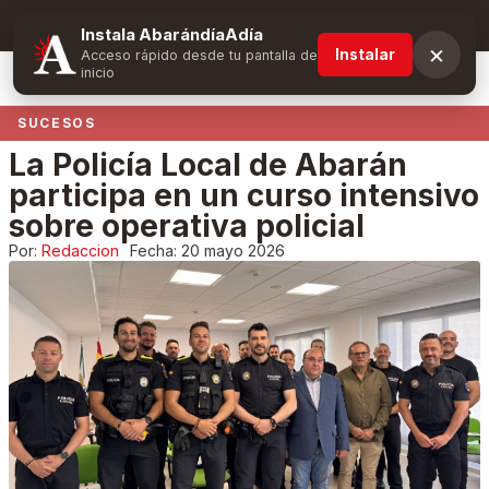
Suscríbete y obtén ventajas exclusivas
Instala AbarándíaAdía
×
Instalar
Acceso rápido desde tu pantalla de
inicio
SUCESOS
La Policía Local de Abarán
participa en un curso intensivo
sobre operativa policial
Por:
Redaccion
Fecha:
20 mayo 2026