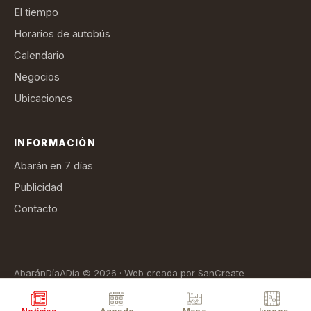
El tiempo
Horarios de autobús
Calendario
Negocios
Ubicaciones
INFORMACIÓN
Abarán en 7 días
Publicidad
Contacto
AbaránDíaADía © 2026 · Web creada por SanCreate
Aviso legal
Política de privacidad
Política de cookies
Términos de suscripción