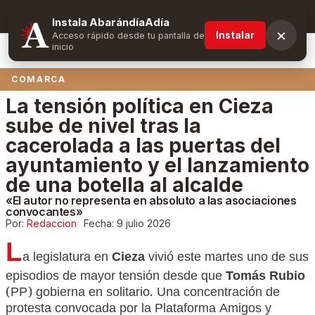
Suscríbete y obtén ventajas exclusivas
Instala AbarándíaAdía
×
Instalar
Acceso rápido desde tu pantalla de
inicio
COMARCA
La tensión política en Cieza
sube de nivel tras la
cacerolada a las puertas del
ayuntamiento y el lanzamiento
de una botella al alcalde
«El autor no representa en absoluto a las asociaciones
convocantes»
Por:
Redaccion
Fecha:
9 julio 2026
L
a legislatura en
Cieza
vivió este martes uno de sus
episodios de mayor tensión desde que
Tomás Rubio
(PP) gobierna en solitario. Una concentración de
protesta convocada por la Plataforma Amigos y