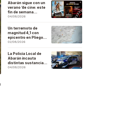
Artesano
Abarán sigue con un
verano ‘de cine: este
fin de semana
Vaiana… y después,
04/08/2026
La Odisea
Un terremoto de
magnitud 4,1 con
epicentro en Pliego
se deja sentir en
02/08/2026
buena parte de la
región
La Policía Local de
Abarán incauta
distintas sustancias
estupefacientes en
04/08/2026
inspecciones a
locales públicos del
municipio
a