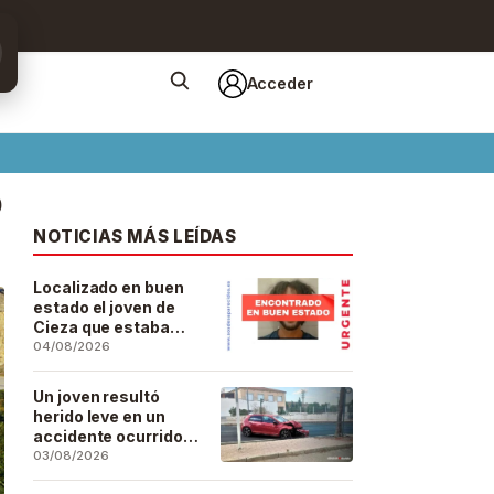
Acceder
ó
NOTICIAS MÁS LEÍDAS
Localizado en buen
estado el joven de
Cieza que estaba
desaparecido desde
04/08/2026
el pasado 29 de julio
Un joven resultó
herido leve en un
accidente ocurrido
este lunes en la
03/08/2026
barriada de San José