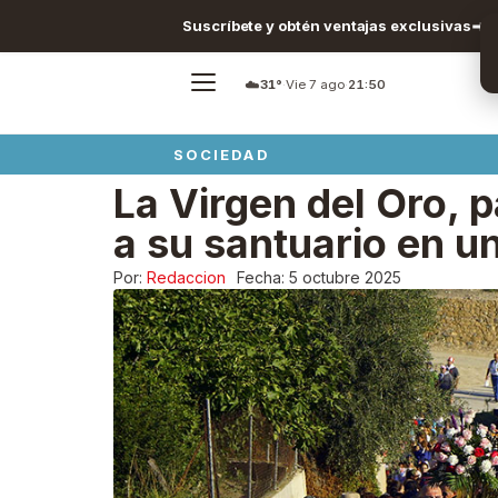
Suscríbete y obtén ventajas exclusivas
☁️
31°
·
Vie 7 ago
·
21:50
SOCIEDAD
La Virgen del Oro, 
a su santuario en u
Por:
Redaccion
Fecha:
5 octubre 2025