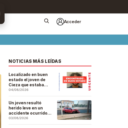
Acceder
n
NOTICIAS MÁS LEÍDAS
Localizado en buen
estado el joven de
Cieza que estaba
desaparecido desde
04/08/2026
el pasado 29 de julio
Un joven resultó
herido leve en un
accidente ocurrido
este lunes en la
03/08/2026
barriada de San José