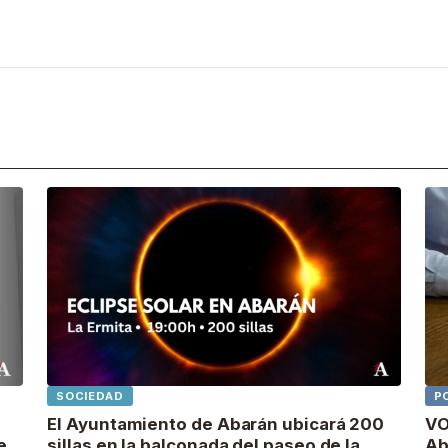
SOCIEDAD
P
El Ayuntamiento de Abarán ubicará 200
VO
e
sillas en la balconada del paseo de la
Ab