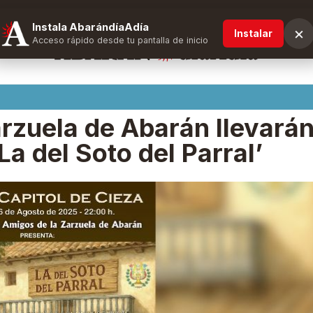
Instala AbarándíaAdía
×
Instalar
Acceso rápido desde tu pantalla de inicio
rzuela de Abarán llevará
La del Soto del Parral’