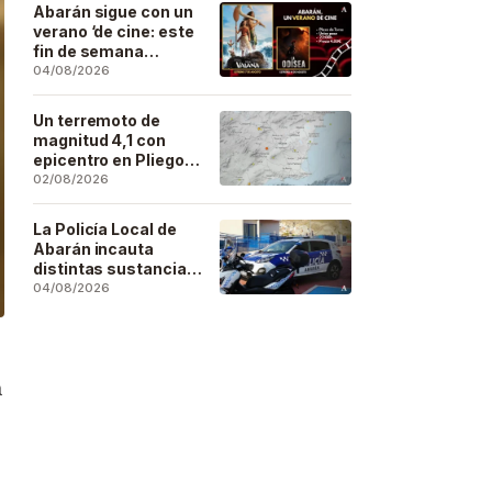
Artesano
Abarán sigue con un
verano ‘de cine: este
fin de semana
Vaiana… y después,
04/08/2026
La Odisea
Un terremoto de
magnitud 4,1 con
epicentro en Pliego
se deja sentir en
02/08/2026
buena parte de la
región
La Policía Local de
Abarán incauta
distintas sustancias
estupefacientes en
04/08/2026
inspecciones a
locales públicos del
municipio
á