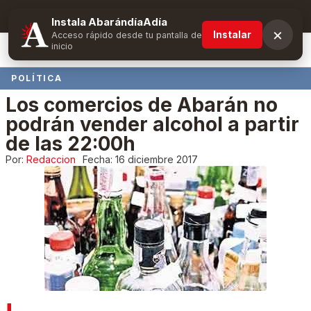
Suscríbete y obtén ventajas exclusivas
Instala AbarándíaAdía
×
Instalar
Acceso rápido desde tu pantalla de
inicio
POLÍTICA
Los comercios de Abarán no
podrán vender alcohol a partir
de las 22:00h
Por:
Redaccion
Fecha:
16 diciembre 2017