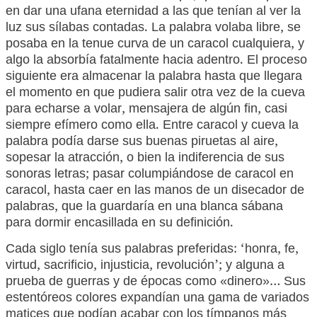
en dar una ufana eternidad a las que tenían al ver la
luz sus sílabas contadas. La palabra volaba libre, se
posaba en la tenue curva de un caracol cualquiera, y
algo la absorbía fatalmente hacia adentro. El proceso
siguiente era almacenar la palabra hasta que llegara
el momento en que pudiera salir otra vez de la cueva
para echarse a volar, mensajera de algún fin, casi
siempre efímero como ella. Entre caracol y cueva la
palabra podía darse sus buenas piruetas al aire,
sopesar la atracción, o bien la indiferencia de sus
sonoras letras; pasar columpiándose de caracol en
caracol, hasta caer en las manos de un disecador de
palabras, que la guardaría en una blanca sábana
para dormir encasillada en su definición.
Cada siglo tenía sus palabras preferidas: ‘honra, fe,
virtud, sacrificio, injusticia, revolución’; y alguna a
prueba de guerras y de épocas como «dinero»… Sus
estentóreos colores expandían una gama de variados
matices que podían acabar con los tímpanos más