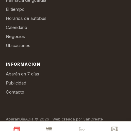
Farmacia de guardia
El tiempo
Horarios de autobús
Calendario
Negocios
Ubicaciones
INFORMACIÓN
Abarán en 7 días
Publicidad
Contacto
AbaránDíaADía © 2026 · Web creada por SanCreate
Aviso legal
Política de privacidad
Política de cookies