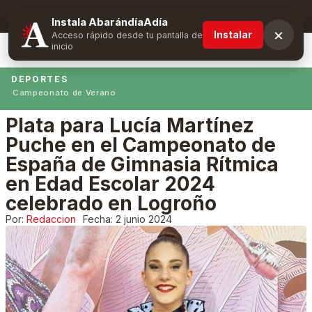
Suscríbete y obtén ventajas exclusivas
Instala AbarándíaAdía
×
Instalar
Acceso rápido desde tu pantalla de
inicio
DEPORTES
Campeonato de Verano
Plata para Lucía Martínez
Puche en el Campeonato de
España de Gimnasia Rítmica
en Edad Escolar 2024
celebrado en Logroño
Por:
Redaccion
Fecha:
2 junio 2024