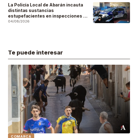
La Policía Local de Abarán incauta
distintas sustancias
estupefacientes en inspecciones a
locales públicos del municipio
04/08/2026
Te puede interesar
COMARCA