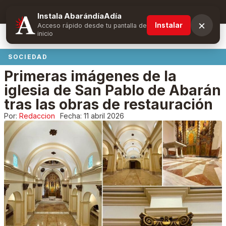
Suscríbete y obtén ventajas exclusivas
Instala AbarándíaAdía
×
Instalar
Acceso rápido desde tu pantalla de
inicio
SOCIEDAD
Primeras imágenes de la
iglesia de San Pablo de Abarán
tras las obras de restauración
Por:
Redaccion
Fecha:
11 abril 2026