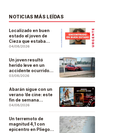
NOTICIAS MÁS LEÍDAS
Localizado en buen
estado el joven de
Cieza que estaba
desaparecido desde
04/08/2026
el pasado 29 de julio
Un joven resultó
herido leve en un
accidente ocurrido
este lunes en la
03/08/2026
barriada de San José
Artesano
Abarán sigue con un
verano ‘de cine: este
fin de semana
Vaiana… y después,
04/08/2026
La Odisea
Un terremoto de
magnitud 4,1 con
epicentro en Pliego