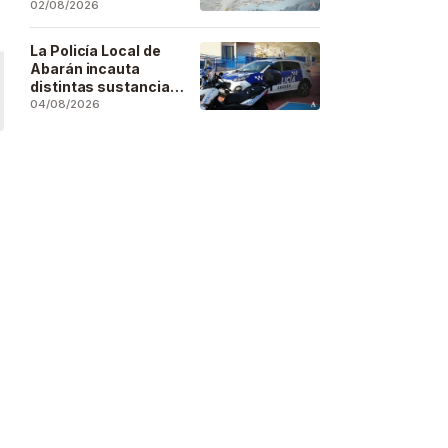
se deja sentir en
02/08/2026
buena parte de la
región
La Policía Local de
Abarán incauta
distintas sustancias
estupefacientes en
04/08/2026
inspecciones a
locales públicos del
municipio