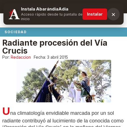
Suscríbete y obtén ventajas exclusivas
Instala AbarándíaAdía
×
Instalar
Acceso rápido desde tu pantalla de
inicio
SOCIEDAD
Radiante procesión del Vía
Crucis
Por:
Redaccion
Fecha:
3 abril 2015
U
na climatología envidiable marcada por un sol
radiante contribuyó al lucimiento de la conocida como