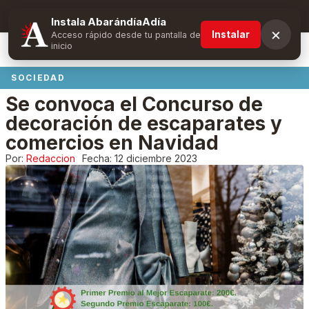
Suscríbete y obtén ventajas exclusivas
Instala AbarándíaAdía
×
Instalar
Acceso rápido desde tu pantalla de
inicio
SOCIEDAD
Se convoca el Concurso de
decoración de escaparates y
comercios en Navidad
Por:
Redaccion
Fecha:
12 diciembre 2023