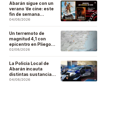
Artesano
Abarán sigue con un
verano ‘de cine: este
fin de semana
Vaiana… y después,
04/08/2026
La Odisea
Un terremoto de
magnitud 4,1 con
epicentro en Pliego
se deja sentir en
02/08/2026
buena parte de la
región
La Policía Local de
Abarán incauta
distintas sustancias
estupefacientes en
04/08/2026
inspecciones a
locales públicos del
municipio