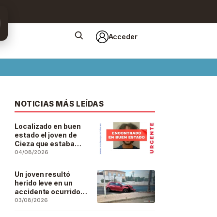
Acceder
NOTICIAS MÁS LEÍDAS
Localizado en buen
estado el joven de
Cieza que estaba
desaparecido desde
04/08/2026
el pasado 29 de julio
Un joven resultó
herido leve en un
accidente ocurrido
este lunes en la
03/08/2026
barriada de San José