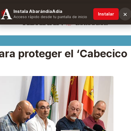
Instala AbarándíaAdía
×
Instalar
Acceso rápido desde tu pantalla de inicio
ra proteger el ‘Cabecico