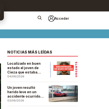
Acceder
NOTICIAS MÁS LEÍDAS
Localizado en buen
estado el joven de
Cieza que estaba
desaparecido desde
04/08/2026
el pasado 29 de julio
Un joven resultó
herido leve en un
accidente ocurrido
este lunes en la
03/08/2026
barriada de San José