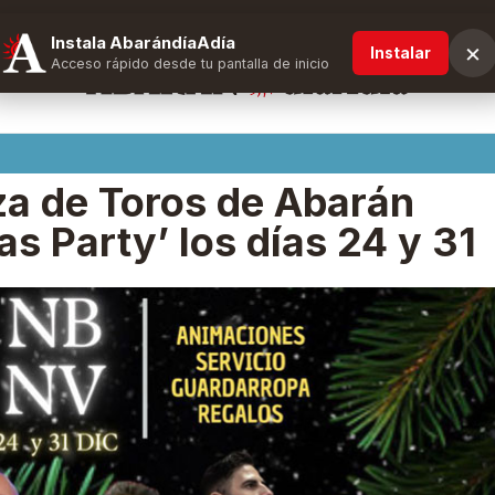
Instala AbarándíaAdía
×
Instalar
Acceso rápido desde tu pantalla de inicio
za de Toros de Abarán
s Party’ los días 24 y 31