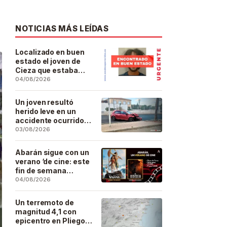
NOTICIAS MÁS LEÍDAS
Localizado en buen
estado el joven de
Cieza que estaba
desaparecido desde
04/08/2026
el pasado 29 de julio
Un joven resultó
herido leve en un
accidente ocurrido
este lunes en la
03/08/2026
barriada de San José
Artesano
Abarán sigue con un
verano ‘de cine: este
fin de semana
Vaiana… y después,
04/08/2026
La Odisea
Un terremoto de
magnitud 4,1 con
epicentro en Pliego