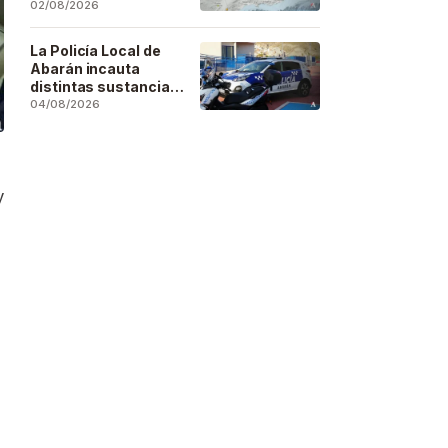
se deja sentir en
02/08/2026
buena parte de la
región
La Policía Local de
Abarán incauta
distintas sustancias
estupefacientes en
04/08/2026
inspecciones a
locales públicos del
municipio
y