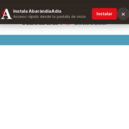
Instala AbarándíaAdía
×
Instalar
Acceso rápido desde tu pantalla de inicio