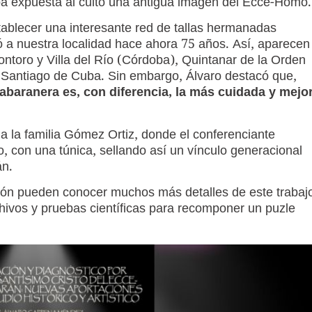
a expuesta al culto una antigua imagen del Ecce-Homo.
tablecer una interesante red de tallas hermanadas
ó a nuestra localidad hace ahora 75 años. Así, aparecen
ntoro y Villa del Río (Córdoba), Quintanar de la Orden
a Santiago de Cuba. Sin embargo, Álvaro destacó que,
a abaranera es, con diferencia, la más cuidada y mejo
 la familia Gómez Ortiz, donde el conferenciante
, con una túnica, sellando así un vínculo generacional
án.
ión pueden conocer muchos más detalles de este trabaj
ivos y pruebas científicas para recomponer un puzle