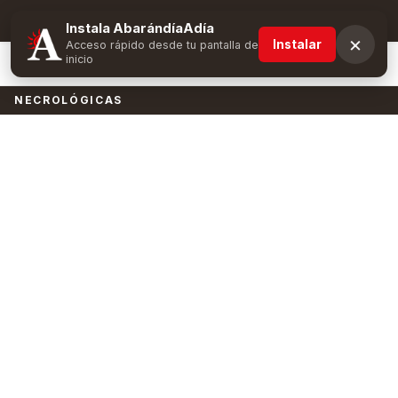
Suscríbete y obtén ventajas exclusivas
Instala AbarándíaAdía
×
Instalar
Acceso rápido desde tu pantalla de
inicio
NECROLÓGICAS