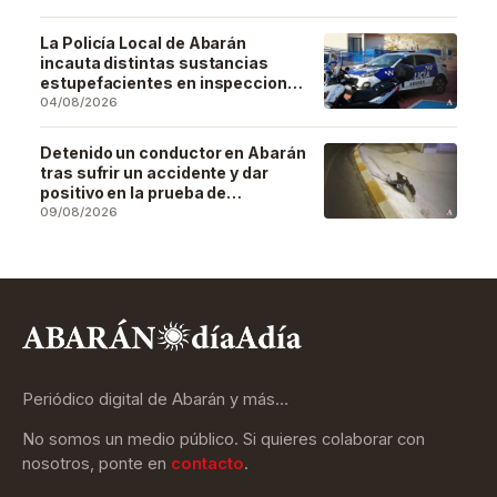
La Policía Local de Abarán
incauta distintas sustancias
estupefacientes en inspecciones
a locales públicos del municipio
04/08/2026
Detenido un conductor en Abarán
tras sufrir un accidente y dar
positivo en la prueba de
alcoholemia
09/08/2026
Periódico digital de Abarán y más…
No somos un medio público. Si quieres colaborar con
nosotros, ponte en
contacto
.