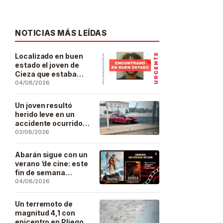
NOTICIAS MÁS LEÍDAS
Localizado en buen
estado el joven de
Cieza que estaba
desaparecido desde
04/08/2026
el pasado 29 de julio
Un joven resultó
herido leve en un
accidente ocurrido
este lunes en la
03/08/2026
barriada de San José
Artesano
Abarán sigue con un
verano ‘de cine: este
fin de semana
Vaiana… y después,
04/08/2026
La Odisea
Un terremoto de
magnitud 4,1 con
epicentro en Pliego