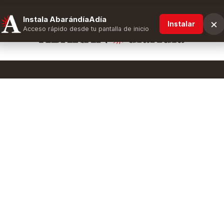
Instala AbarándíaAdía
×
Instalar
Acceso rápido desde tu pantalla de inicio