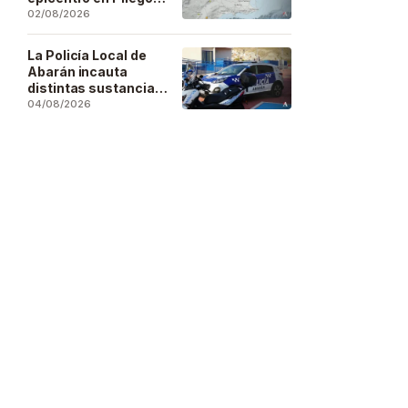
se deja sentir en
02/08/2026
buena parte de la
región
La Policía Local de
Abarán incauta
distintas sustancias
estupefacientes en
04/08/2026
inspecciones a
locales públicos del
municipio