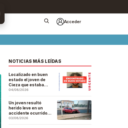
Acceder
NOTICIAS MÁS LEÍDAS
Localizado en buen
estado el joven de
Cieza que estaba
desaparecido desde
04/08/2026
el pasado 29 de julio
Un joven resultó
herido leve en un
accidente ocurrido
este lunes en la
03/08/2026
barriada de San José