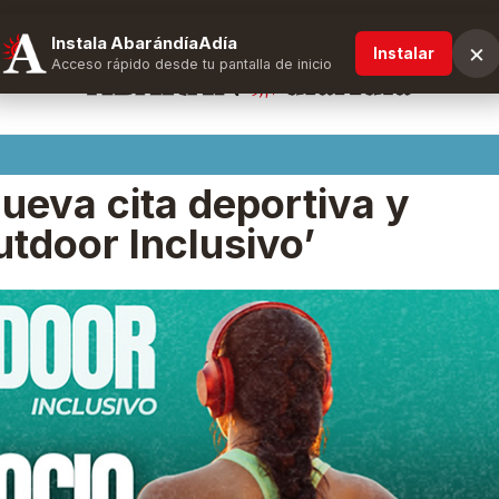
Instala AbarándíaAdía
×
Instalar
Acceso rápido desde tu pantalla de inicio
ueva cita deportiva y
utdoor Inclusivo’