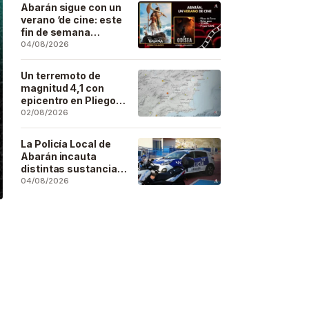
Artesano
Abarán sigue con un
verano ‘de cine: este
fin de semana
Vaiana… y después,
04/08/2026
La Odisea
Un terremoto de
magnitud 4,1 con
epicentro en Pliego
se deja sentir en
02/08/2026
buena parte de la
región
La Policía Local de
Abarán incauta
distintas sustancias
estupefacientes en
04/08/2026
inspecciones a
locales públicos del
municipio