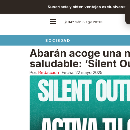
Suscríbete y obtén ventajas exclusivas
☀️
34°
·
Sáb 8 ago
·
20:13
SOCIEDAD
Abarán acoge una n
saludable: ‘Silent O
Por:
Redaccion
Fecha:
22 mayo 2025