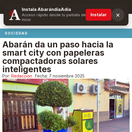
Suscríbete y obtén ventajas exclusivas
Instala AbarándíaAdía
×
Instalar
Acceso rápido desde tu pantalla de
inicio
SOCIEDAD
Abarán da un paso hacia la
smart city con papeleras
compactadoras solares
inteligentes
Por:
Redaccion
Fecha:
7 noviembre 2025