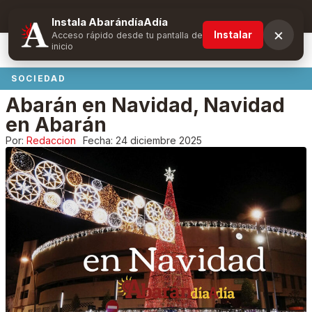
Suscríbete y obtén ventajas exclusivas
Instala AbarándíaAdía
×
Instalar
Acceso rápido desde tu pantalla de
inicio
SOCIEDAD
Abarán en Navidad, Navidad
en Abarán
Por:
Redaccion
Fecha:
24 diciembre 2025