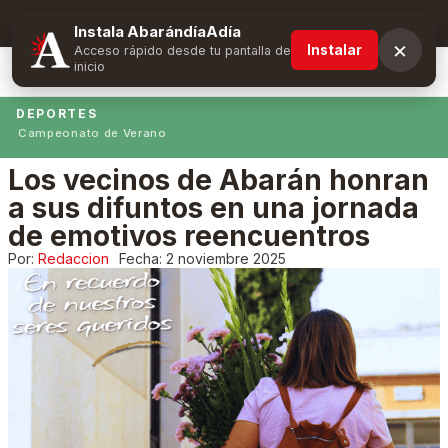
Suscríbete y obtén ventajas exclusivas
Instala AbarándíaAdía
×
Instalar
Acceso rápido desde tu pantalla de
inicio
DEPORTES
Campeonato de Verano
Los vecinos de Abarán honran
a sus difuntos en una jornada
de emotivos reencuentros
Por:
Redaccion
Fecha:
2 noviembre 2025