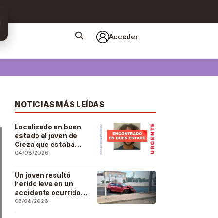
Acceder
NOTICIAS MÁS LEÍDAS
Localizado en buen
estado el joven de
Cieza que estaba
desaparecido desde
04/08/2026
el pasado 29 de julio
Un joven resultó
herido leve en un
accidente ocurrido
este lunes en la
03/08/2026
barriada de San José