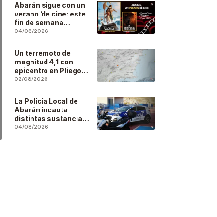
Artesano
Abarán sigue con un
verano ‘de cine: este
fin de semana
Vaiana… y después,
04/08/2026
La Odisea
Un terremoto de
magnitud 4,1 con
epicentro en Pliego
se deja sentir en
02/08/2026
buena parte de la
región
La Policía Local de
Abarán incauta
distintas sustancias
estupefacientes en
04/08/2026
inspecciones a
locales públicos del
municipio