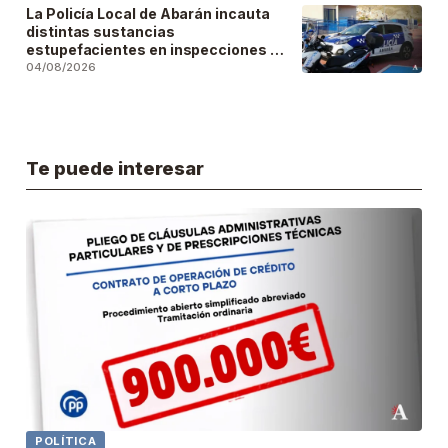
La Policía Local de Abarán incauta
distintas sustancias
estupefacientes en inspecciones a
locales públicos del municipio
04/08/2026
Te puede interesar
POLÍTICA