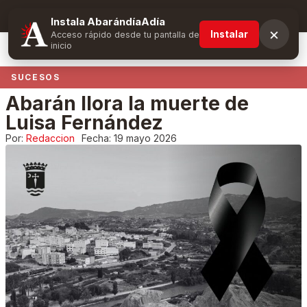
Suscríbete y obtén ventajas exclusivas
Instala AbarándíaAdía
×
Instalar
Acceso rápido desde tu pantalla de
inicio
SUCESOS
Abarán llora la muerte de
Luisa Fernández
Por:
Redaccion
Fecha:
19 mayo 2026