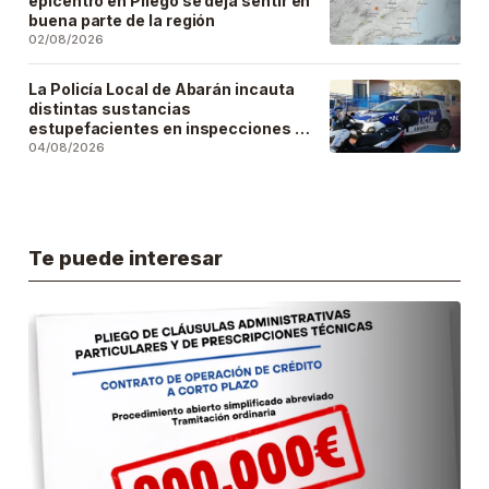
epicentro en Pliego se deja sentir en
buena parte de la región
02/08/2026
La Policía Local de Abarán incauta
distintas sustancias
estupefacientes en inspecciones a
locales públicos del municipio
04/08/2026
Te puede interesar