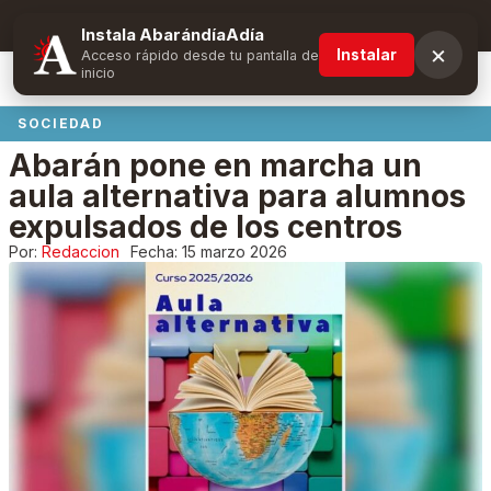
Suscríbete y obtén ventajas exclusivas
Instala AbarándíaAdía
×
Instalar
Acceso rápido desde tu pantalla de
inicio
SOCIEDAD
Abarán pone en marcha un
aula alternativa para alumnos
expulsados de los centros
Por:
Redaccion
Fecha:
15 marzo 2026