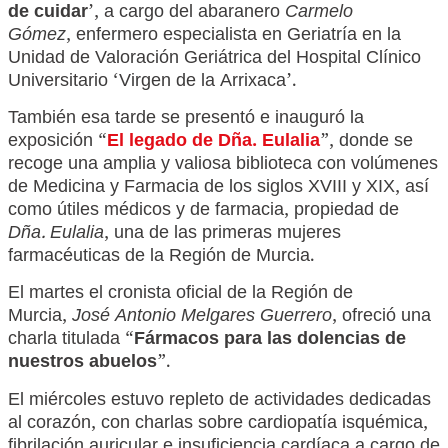
de cuidar
’, a cargo del abaranero
Carmelo
Gómez
, enfermero especialista en Geriatría en la
Unidad de Valoración Geriátrica del Hospital Clínico
Universitario ‘Virgen de la Arrixaca’.
También esa tarde se presentó e inauguró la
exposición “
El legado de Dña. Eulalia
”, donde se
recoge una amplia y valiosa biblioteca con volúmenes
de Medicina y Farmacia de los siglos XVIII y XIX, así
como útiles médicos y de farmacia, propiedad de
Dña. Eulalia
, una de las primeras mujeres
farmacéuticas de la Región de Murcia.
El martes el cronista oficial de la Región de
Murcia,
José Antonio Melgares Guerrero
, ofreció una
charla titulada “
Fármacos para las dolencias de
nuestros abuelos
”.
El miércoles estuvo repleto de actividades dedicadas
al corazón, con charlas sobre cardiopatía isquémica,
fibrilación auricular e insuficiencia cardíaca a cargo de