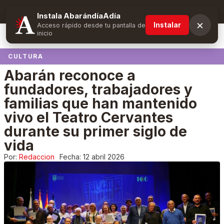
Suscríbete y obtén ventajas exclusivas
Instala AbarándíaAdía
×
Instalar
Acceso rápido desde tu pantalla de
inicio
CULTURA
Abarán reconoce a
fundadores, trabajadores y
familias que han mantenido
vivo el Teatro Cervantes
durante su primer siglo de
vida
Por:
Redaccion
Fecha:
12 abril 2026