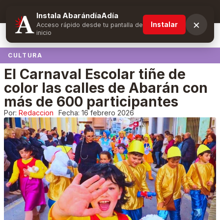
Suscríbete y obtén ventajas exclusivas
Instala AbarándíaAdía
×
Instalar
Acceso rápido desde tu pantalla de
inicio
CULTURA
El Carnaval Escolar tiñe de
color las calles de Abarán con
más de 600 participantes
Por:
Redaccion
Fecha:
16 febrero 2026