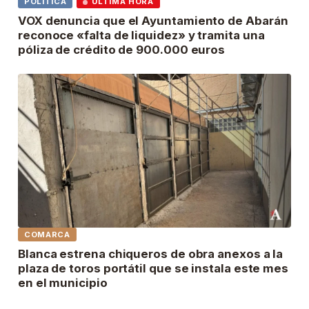
POLÍTICA
ÚLTIMA HORA
VOX denuncia que el Ayuntamiento de Abarán
reconoce «falta de liquidez» y tramita una
póliza de crédito de 900.000 euros
COMARCA
Blanca estrena chiqueros de obra anexos a la
plaza de toros portátil que se instala este mes
en el municipio