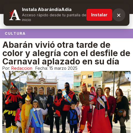
Suscríbete y obtén ventajas exclusivas
Instala AbarándíaAdía
×
Instalar
Acceso rápido desde tu pantalla de
inicio
CULTURA
Abarán vivió otra tarde de
color y alegría con el desfile de
Carnaval aplazado en su día
Por:
Redaccion
Fecha:
15 marzo 2025