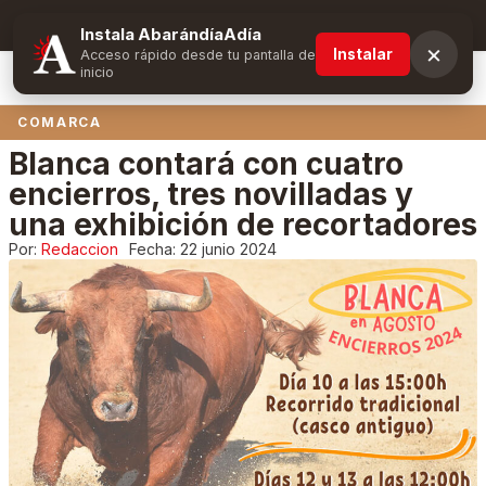
Suscríbete y obtén ventajas exclusivas
Instala AbarándíaAdía
×
Instalar
Acceso rápido desde tu pantalla de
inicio
COMARCA
Blanca contará con cuatro
encierros, tres novilladas y
una exhibición de recortadores
Por:
Redaccion
Fecha:
22 junio 2024