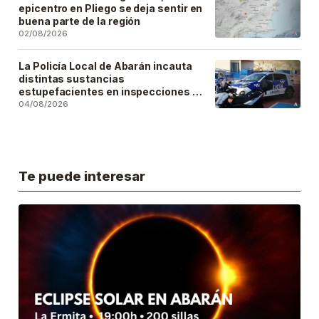
epicentro en Pliego se deja sentir en
buena parte de la región
02/08/2026
La Policía Local de Abarán incauta
distintas sustancias
estupefacientes en inspecciones a
locales públicos del municipio
04/08/2026
Te puede interesar