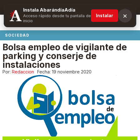
Suscríbete y obtén ventajas exclusivas
Instala AbarándíaAdía
×
Instalar
Acceso rápido desde tu pantalla de
inicio
SOCIEDAD
Bolsa empleo de vigilante de
parking y conserje de
instalaciones
Por:
Redaccion
Fecha:
19 noviembre 2020