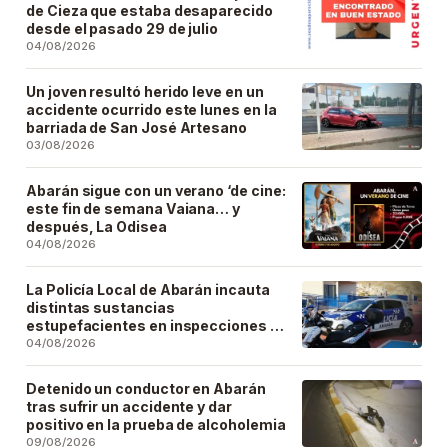
de Cieza que estaba desaparecido
desde el pasado 29 de julio
04/08/2026
Un joven resultó herido leve en un
accidente ocurrido este lunes en la
barriada de San José Artesano
03/08/2026
Abarán sigue con un verano ‘de cine:
este fin de semana Vaiana… y
después, La Odisea
04/08/2026
La Policía Local de Abarán incauta
distintas sustancias
estupefacientes en inspecciones a
locales públicos del municipio
04/08/2026
Detenido un conductor en Abarán
tras sufrir un accidente y dar
positivo en la prueba de alcoholemia
09/08/2026