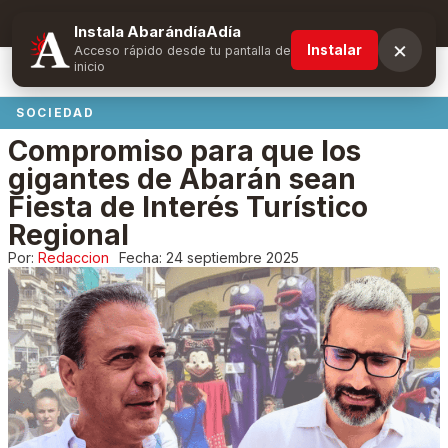
Suscríbete y obtén ventajas exclusivas
Instala AbarándíaAdía
×
Instalar
Acceso rápido desde tu pantalla de
inicio
SOCIEDAD
Compromiso para que los
gigantes de Abarán sean
Fiesta de Interés Turístico
Regional
Por:
Redaccion
Fecha:
24 septiembre 2025