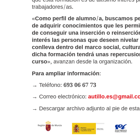
que esta formación es de altísimo interés p
trabajadores/as.
«
Como perfil de alumno/a, buscamos per
de adquirir conocimientos que les permit
de conseguir una inserción o reinserció
interés las personas que deseen nivelar 
conlleva dentro del marco social, cultur
dicha formación tendrá unas repercusion
curso
», avanzan desde la organización.
Para ampliar información
:
→ Teléfono:
693 06 67 73
→ Correo electrónico:
autillo.es@gmail.
→ Descargar archivo adjunto al pie de est