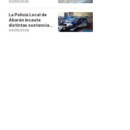
se deja sentir en
02/08/2026
buena parte de la
región
La Policía Local de
Abarán incauta
distintas sustancias
estupefacientes en
04/08/2026
inspecciones a
locales públicos del
municipio