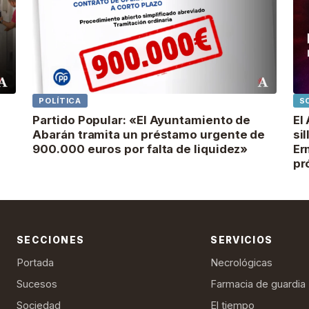
POLÍTICA
S
Partido Popular: «El Ayuntamiento de
El
Abarán tramita un préstamo urgente de
si
900.000 euros por falta de liquidez»
Er
pr
SECCIONES
SERVICIOS
Portada
Necrológicas
Sucesos
Farmacia de guardia
Sociedad
El tiempo