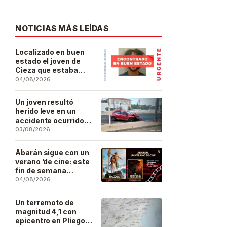
NOTICIAS MÁS LEÍDAS
Localizado en buen
estado el joven de
Cieza que estaba
desaparecido desde
04/08/2026
el pasado 29 de julio
Un joven resultó
herido leve en un
accidente ocurrido
este lunes en la
03/08/2026
barriada de San José
Artesano
Abarán sigue con un
verano ‘de cine: este
fin de semana
Vaiana… y después,
04/08/2026
La Odisea
Un terremoto de
magnitud 4,1 con
epicentro en Pliego