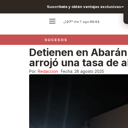
Suscríbete y obtén ventajas exclusivas
🌙
27°
·
Vie 7 ago
·
00:01
SUCESOS
Detienen en Abarán
arrojó una tasa de a
Por:
Redaccion
Fecha:
28 agosto 2025