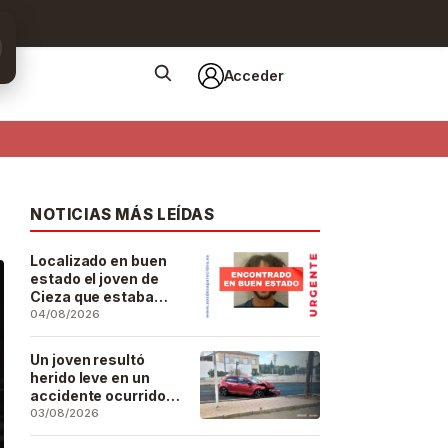
Acceder
NOTICIAS MÁS LEÍDAS
Localizado en buen
estado el joven de
Cieza que estaba
desaparecido desde
04/08/2026
el pasado 29 de julio
Un joven resultó
herido leve en un
accidente ocurrido
este lunes en la
03/08/2026
barriada de San José