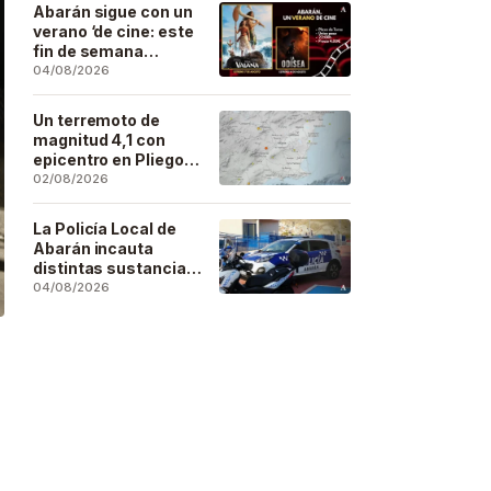
Artesano
Abarán sigue con un
verano ‘de cine: este
fin de semana
Vaiana… y después,
04/08/2026
La Odisea
Un terremoto de
magnitud 4,1 con
epicentro en Pliego
se deja sentir en
02/08/2026
buena parte de la
región
La Policía Local de
Abarán incauta
distintas sustancias
estupefacientes en
04/08/2026
inspecciones a
locales públicos del
municipio