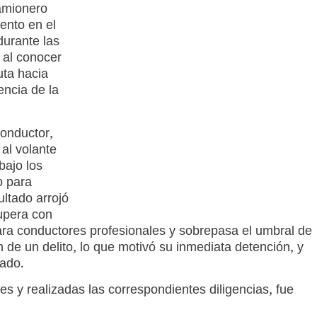
camionero
ento en el
durante las
 al conocer
uta hacia
encia de la
conductor,
 al volante
bajo los
o para
ultado arrojó
supera con
para conductores profesionales y sobrepasa el umbral de
 de un delito, lo que motivó su inmediata detención, y
zado.
es y realizadas las correspondientes diligencias, fue
l