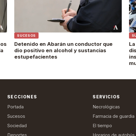
SUCESOS
S
xos
Detenido en Abarán un conductor que
La
la
dio positivo en alcohol y sustancias
di
estupefacientes
in
mu
SECCIONES
SERVICIOS
Portada
Necrológicas
Sucesos
Farmacia de guardia
Sociedad
El tiempo
Deportes
Horarios de autobús