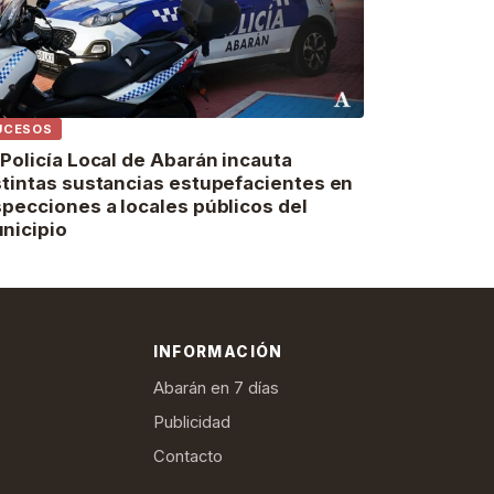
UCESOS
 Policía Local de Abarán incauta
stintas sustancias estupefacientes en
specciones a locales públicos del
nicipio
INFORMACIÓN
Abarán en 7 días
Publicidad
Contacto