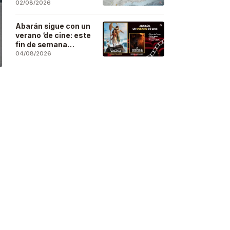
se deja sentir en
02/08/2026
buena parte de la
región
Abarán sigue con un
verano ‘de cine: este
fin de semana
Vaiana… y después,
04/08/2026
La Odisea