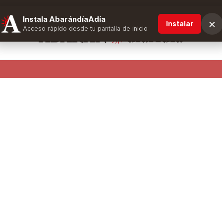
Instala AbarándíaAdía
×
Instalar
Acceso rápido desde tu pantalla de inicio