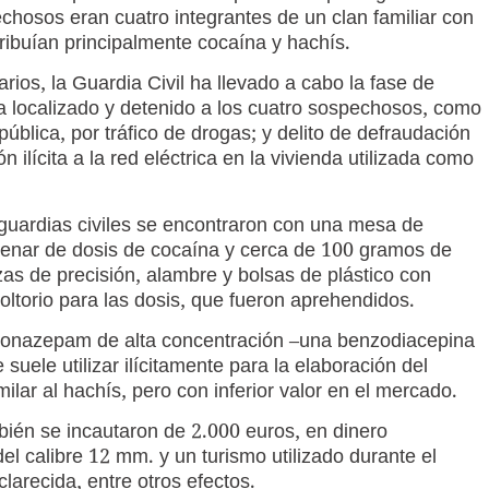
chosos eran cuatro integrantes de un clan familiar con
tribuían principalmente cocaína y hachís.
rios, la Guardia Civil ha llevado a cabo la fase de
ha localizado y detenido a los cuatro sospechosos, como
pública, por tráfico de drogas; y delito de defraudación
n ilícita a la red eléctrica en la vivienda utilizada como
s guardias civiles se encontraron con una mesa de
ntenar de dosis de cocaína y cerca de 100 gramos de
nzas de precisión, alambre y bolsas de plástico con
oltorio para las dosis, que fueron aprehendidos.
lonazepam de alta concentración –una benzodiacepina
uele utilizar ilícitamente para la elaboración del
milar al hachís, pero con inferior valor en el mercado.
ambién se incautaron de 2.000 euros, en dinero
l calibre 12 mm. y un turismo utilizado durante el
clarecida, entre otros efectos.