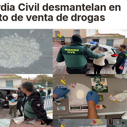
rdia Civil desmantelan en
to de venta de drogas