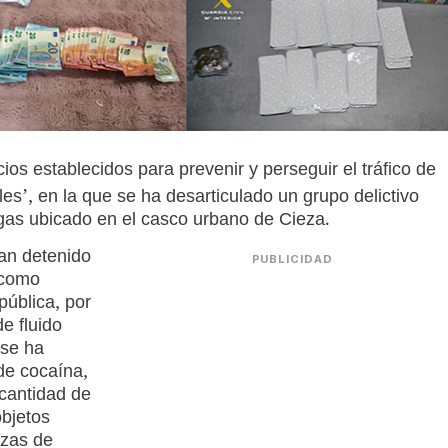
cios establecidos para prevenir y perseguir el tráfico de
es’, en la que se ha desarticulado un grupo delictivo
ogas ubicado en el casco urbano de Cieza.
han detenido
PUBLICIDAD
o como
pública, por
de fluido
 se ha
de cocaína,
cantidad de
objetos
nzas de