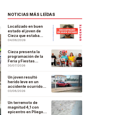
NOTICIAS MÁS LEÍDAS
Localizado en buen
estado el joven de
Cieza que estaba
desaparecido desde
04/08/2026
el pasado 29 de julio
Cieza presenta la
programación de la
Feria y Fiestas
Patronales de San
30/07/2026
Bartolomé 2026
Un joven resultó
herido leve en un
accidente ocurrido
este lunes en la
03/08/2026
barriada de San José
Artesano
Un terremoto de
magnitud 4,1 con
epicentro en Pliego