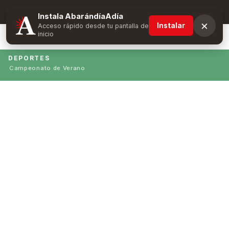
Suscríbete y obtén ventajas exclusivas
Instala AbarándíaAdía
×
Instalar
Acceso rápido desde tu pantalla de
inicio
DEPORTES
Campeonato de Verano