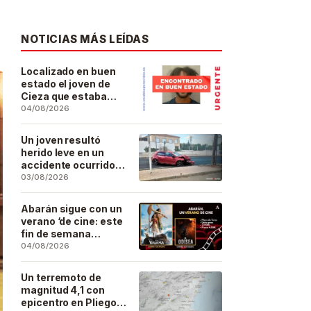
NOTICIAS MÁS LEÍDAS
Localizado en buen
estado el joven de
Cieza que estaba
desaparecido desde
04/08/2026
el pasado 29 de julio
Un joven resultó
herido leve en un
accidente ocurrido
este lunes en la
03/08/2026
barriada de San José
Artesano
Abarán sigue con un
verano ‘de cine: este
fin de semana
Vaiana… y después,
04/08/2026
La Odisea
Un terremoto de
magnitud 4,1 con
epicentro en Pliego