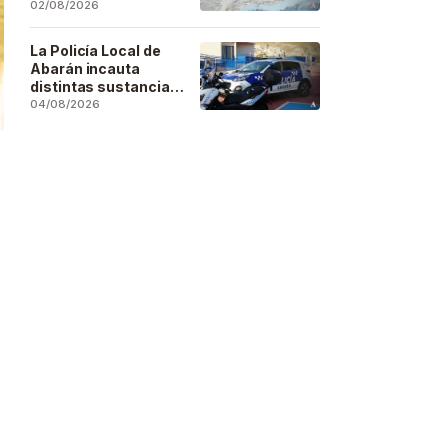
se deja sentir en
02/08/2026
buena parte de la
región
La Policía Local de
Abarán incauta
distintas sustancias
estupefacientes en
04/08/2026
inspecciones a
locales públicos del
municipio