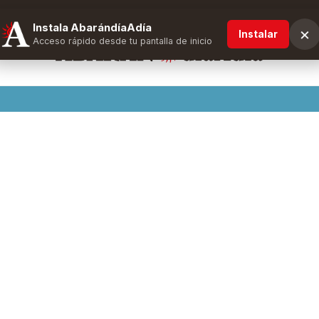
Instala AbarándíaAdía
×
Instalar
Acceso rápido desde tu pantalla de inicio