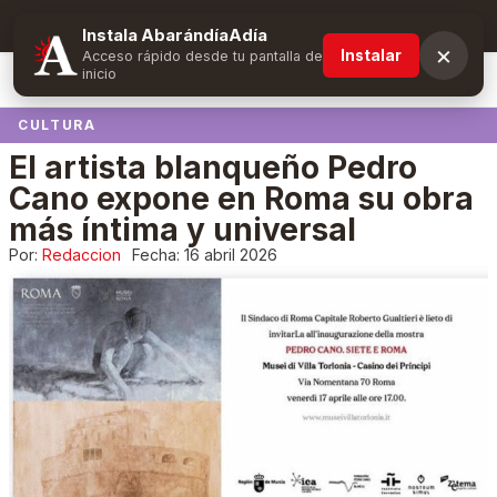
Suscríbete y obtén ventajas exclusivas
Instala AbarándíaAdía
×
Instalar
Acceso rápido desde tu pantalla de
inicio
CULTURA
El artista blanqueño Pedro
Cano expone en Roma su obra
más íntima y universal
Por:
Redaccion
Fecha:
16 abril 2026